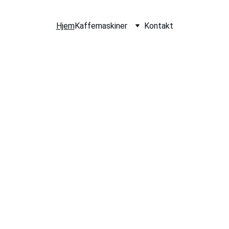
Hjem
Kaffemaskiner
Kontakt
til arbeidsplass
Vi leverer kvalitetsmaskiner og personlig 
oppfølging for din bedrift.