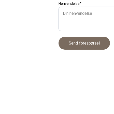
Henvendelse*
Send forespørsel
KONTAK
T
post@kaffeinnlandet.n