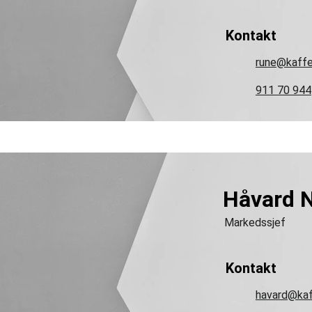
Kontakt
rune@kaffe
911 70 944
Håvard 
Markedssjef
Kontakt
havard@kaf